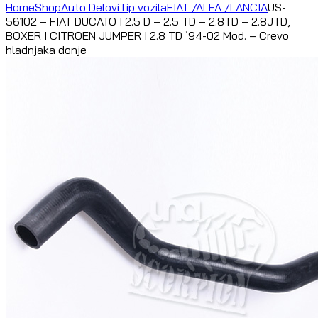
Home
Shop
Auto Delovi
Tip vozila
FIAT /ALFA /LANCIA
US-
56102 – FIAT DUCATO I 2.5 D – 2.5 TD – 2.8TD – 2.8JTD,
BOXER I CITROEN JUMPER I 2.8 TD `94-02 Mod. – Crevo
hladnjaka donje