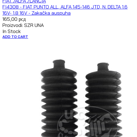
FIAT /ALFA /LANCIA
FI4308 - FIAT PUNTO ALL, ALFA 145-146 JTD, N. DELTA 1.6
16V- 1.8 16V - Zakačka auspuha
165,00
рсд
Proizvodi: SZR UNA
In Stock
ADD TO CART