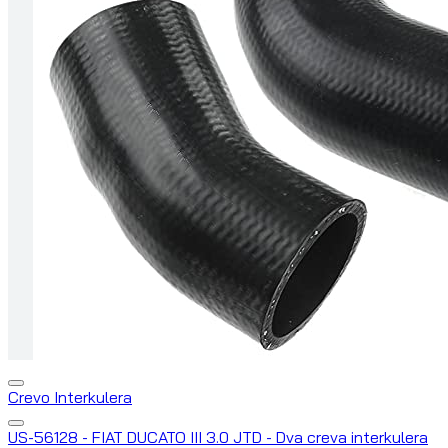
Crevo Interkulera
US-56128 - FIAT DUCATO III 3.0 JTD - Dva creva interkulera