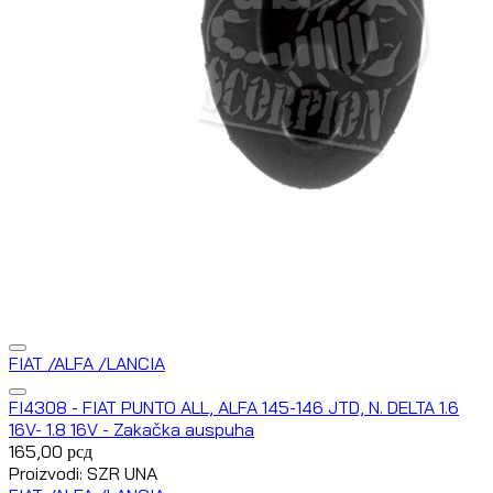
FIAT /ALFA /LANCIA
FI4308 - FIAT PUNTO ALL, ALFA 145-146 JTD, N. DELTA 1.6
16V- 1.8 16V - Zakačka auspuha
165,00
рсд
Proizvodi: SZR UNA