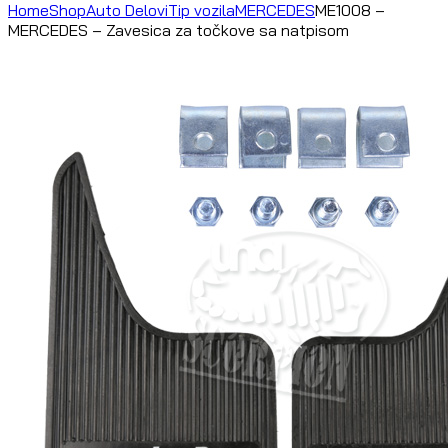
Home
Shop
Auto Delovi
Tip vozila
MERCEDES
ME1008 –
MERCEDES – Zavesica za točkove sa natpisom