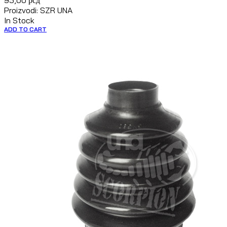
95,00
рсд
Proizvodi: SZR UNA
In Stock
ADD TO CART