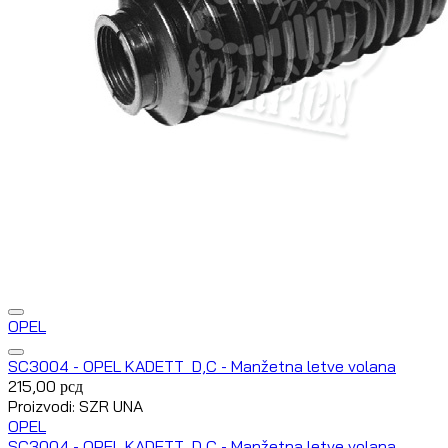
OPEL
SC3004 - OPEL KADETT D,C - Manžetna letve volana
215,00
рсд
Proizvodi: SZR UNA
OPEL
SC3004 - OPEL KADETT D,C - Manžetna letve volana