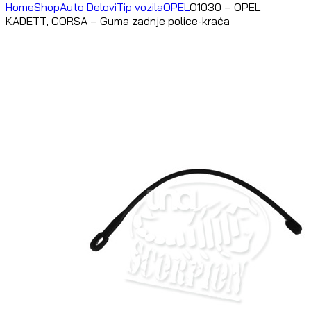
Home
Shop
Auto Delovi
Tip vozila
OPEL
O1030 – OPEL
KADETT, CORSA – Guma zadnje police-kraća