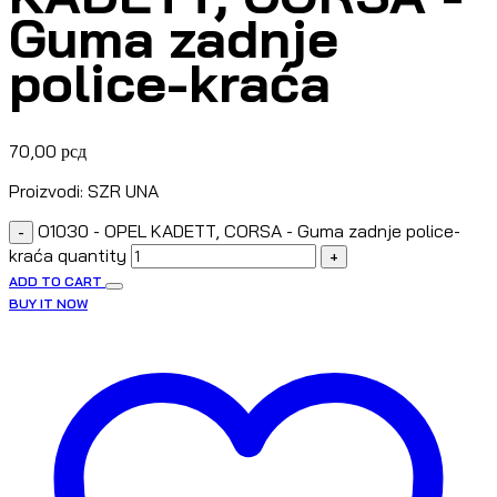
Guma zadnje
police-kraća
70,00
рсд
Proizvodi: SZR UNA
O1030 - OPEL KADETT, CORSA - Guma zadnje police-
-
kraća quantity
+
ADD TO CART
BUY IT NOW