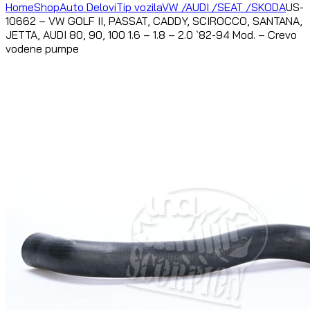
Home
Shop
Auto Delovi
Tip vozila
VW /AUDI /SEAT /SKODA
US-
10662 – VW GOLF II, PASSAT, CADDY, SCIROCCO, SANTANA,
JETTA, AUDI 80, 90, 100 1.6 – 1.8 – 2.0 `82-94 Mod. – Crevo
vodene pumpe