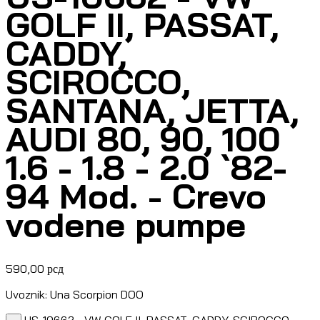
GOLF II, PASSAT,
CADDY,
SCIROCCO,
SANTANA, JETTA,
AUDI 80, 90, 100
1.6 - 1.8 - 2.0 `82-
94 Mod. - Crevo
vodene pumpe
590,00
рсд
Uvoznik: Una Scorpion DOO