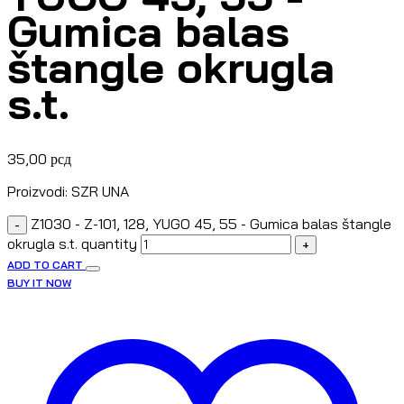
Gumica balas
štangle okrugla
s.t.
35,00
рсд
Proizvodi: SZR UNA
Z1030 - Z-101, 128, YUGO 45, 55 - Gumica balas štangle
-
okrugla s.t. quantity
+
ADD TO CART
BUY IT NOW