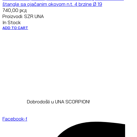
štangle sa ojačanim okovom n.t. 4 brzine Ø 19
740,00
рсд
Proizvodi: SZR UNA
In Stock
ADD TO CART
Dobrodošli u UNA SCORPION!
Facebook-f