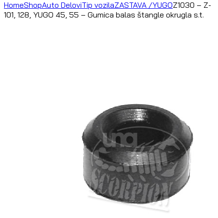
Home
Shop
Auto Delovi
Tip vozila
ZASTAVA /YUGO
Z1030 – Z-
101, 128, YUGO 45, 55 – Gumica balas štangle okrugla s.t.