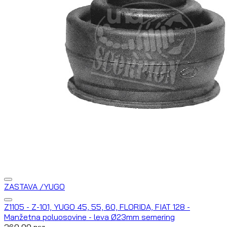
ZASTAVA /YUGO
Z1105 - Z-101, YUGO 45, 55, 60, FLORIDA, FIAT 128 -
Manžetna poluosovine - leva Ø23mm semering