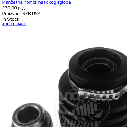
Manžetna homokinetičkog zgloba
270,00
рсд
Proizvodi: SZR UNA
In Stock
ADD TO CART