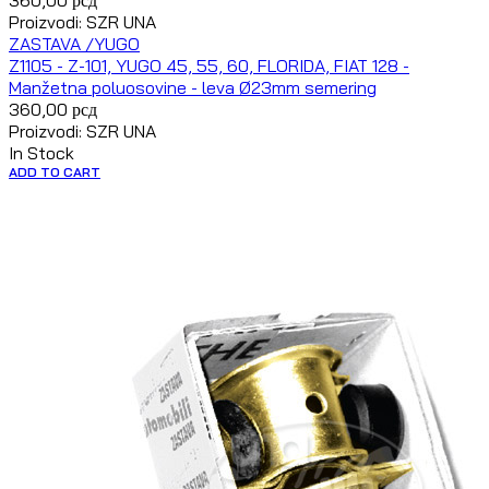
360,00
рсд
Proizvodi: SZR UNA
ZASTAVA /YUGO
Z1105 - Z-101, YUGO 45, 55, 60, FLORIDA, FIAT 128 -
Manžetna poluosovine - leva Ø23mm semering
360,00
рсд
Proizvodi: SZR UNA
In Stock
ADD TO CART