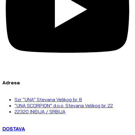
Adresa
Szr “UNA” Stevana Velikog br. 8
“UNA SCORPION” d.o.o. Stevana Velikog br. 22
22320 INĐIJA / SRBIJA
DOSTAVA