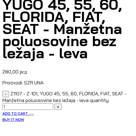
YUGO 45, 55, 60,
FLORIDA, FIAT,
SEAT - Manžetna
poluosovine bez
ležaja - leva
280,00
рсд
Proizvodi: SZR UNA
Z1107 - Z-101, YUGO 45, 55, 60, FLORIDA, FIAT, SEAT -
-
Manžetna poluosovine bez ležaja - leva quantity
+
ADD TO CART
BUY IT NOW