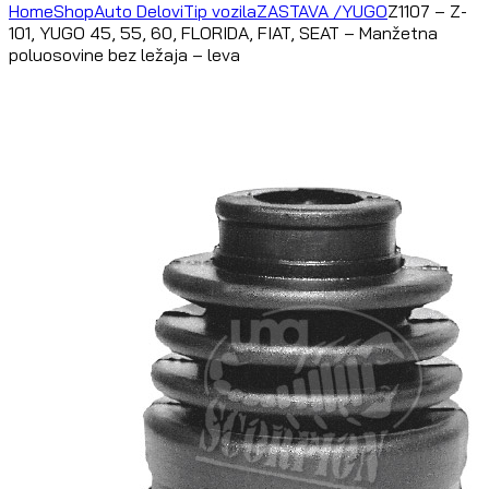
Home
Shop
Auto Delovi
Tip vozila
ZASTAVA /YUGO
Z1107 – Z-
101, YUGO 45, 55, 60, FLORIDA, FIAT, SEAT – Manžetna
poluosovine bez ležaja – leva