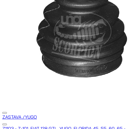
ZASTAVA /YUGO
Z1103 - Z-101, FIAT 128 GTL, YUGO, FLORIDA 45, 55, 60, 65 -