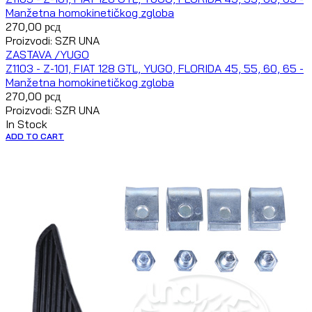
Manžetna homokinetičkog zgloba
270,00
рсд
Proizvodi: SZR UNA
ZASTAVA /YUGO
Z1103 - Z-101, FIAT 128 GTL, YUGO, FLORIDA 45, 55, 60, 65 -
Manžetna homokinetičkog zgloba
270,00
рсд
Proizvodi: SZR UNA
In Stock
ADD TO CART