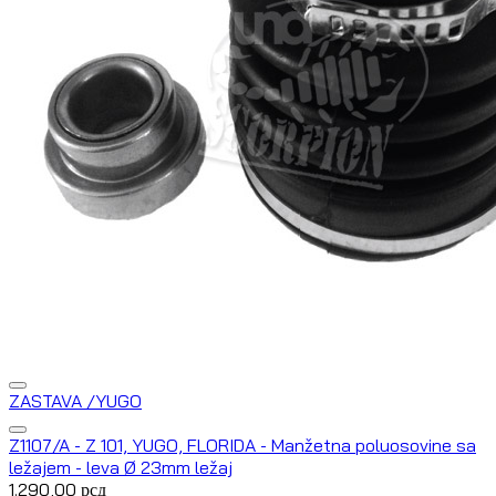
ZASTAVA /YUGO
Z1107/A - Z 101, YUGO, FLORIDA - Manžetna poluosovine sa
ležajem - leva Ø 23mm ležaj
1.290,00
рсд