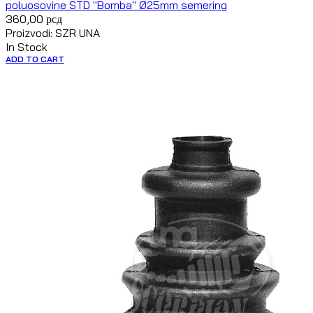
poluosovine STD "Bomba" Ø25mm semering
360,00
рсд
Proizvodi: SZR UNA
In Stock
ADD TO CART