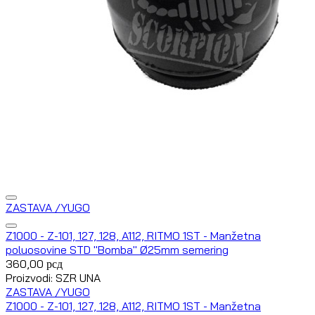
ZASTAVA /YUGO
Z1000 - Z-101, 127, 128, A112, RITMO 1ST - Manžetna
poluosovine STD "Bomba" Ø25mm semering
360,00
рсд
Proizvodi: SZR UNA
ZASTAVA /YUGO
Z1000 - Z-101, 127, 128, A112, RITMO 1ST - Manžetna