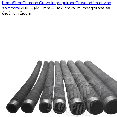
Home
Shop
Gumena Creva Impregnirana
Creva od 1m duzine
sa zicom
T2012 – Ø45 mm – Flexi creva 1m impegnirana sa
čeličnom žicom