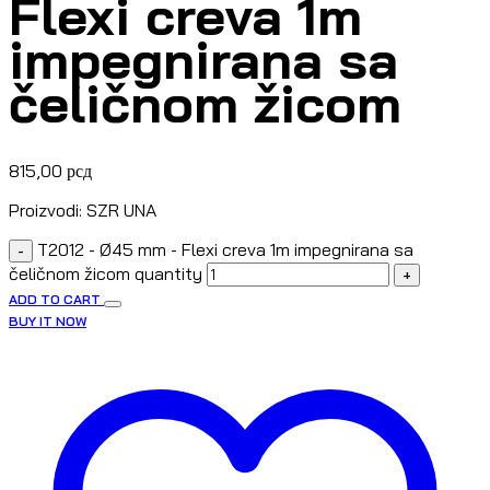
Flexi creva 1m
impegnirana sa
čeličnom žicom
815,00
рсд
Proizvodi: SZR UNA
T2012 - Ø45 mm - Flexi creva 1m impegnirana sa
-
čeličnom žicom quantity
+
ADD TO CART
BUY IT NOW