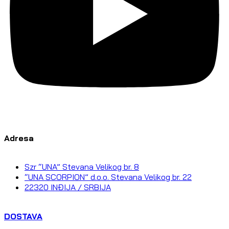
Adresa
Szr “UNA” Stevana Velikog br. 8
“UNA SCORPION” d.o.o. Stevana Velikog br. 22
22320 INĐIJA / SRBIJA
DOSTAVA