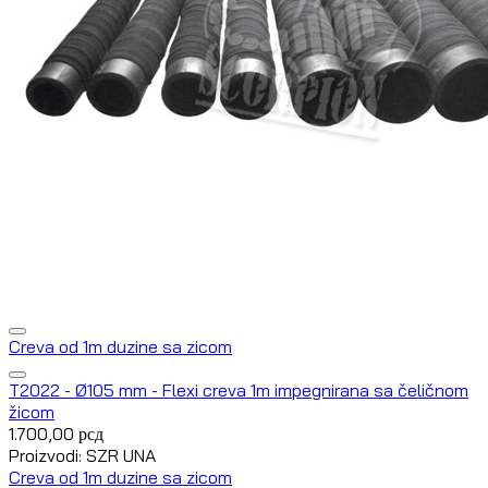
Creva od 1m duzine sa zicom
T2022 - Ø105 mm - Flexi creva 1m impegnirana sa čeličnom
žicom
1.700,00
рсд
Proizvodi: SZR UNA
Creva od 1m duzine sa zicom