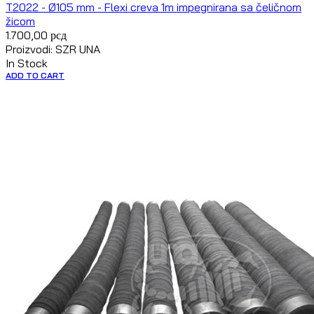
T2022 - Ø105 mm - Flexi creva 1m impegnirana sa čeličnom
žicom
1.700,00
рсд
Proizvodi: SZR UNA
In Stock
ADD TO CART