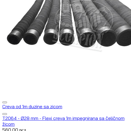
Creva od 1m duzine sa zicom
T2064 - Ø28 mm - Flexi creva 1m impegnirana sa čeličnom
žicom
560,00
рсд