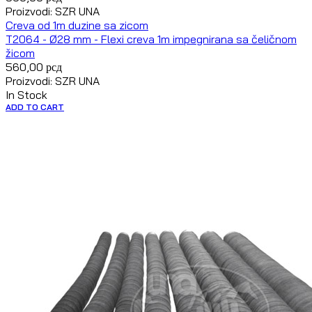
Proizvodi: SZR UNA
Creva od 1m duzine sa zicom
T2064 - Ø28 mm - Flexi creva 1m impegnirana sa čeličnom
žicom
560,00
рсд
Proizvodi: SZR UNA
In Stock
ADD TO CART