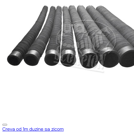
Creva od 1m duzine sa zicom