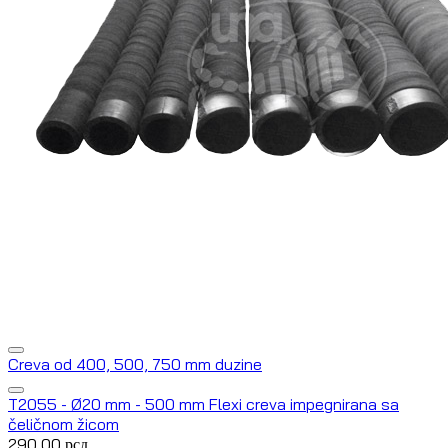
Creva od 400, 500, 750 mm duzine
T2055 - Ø20 mm - 500 mm Flexi creva impegnirana sa
čeličnom žicom
290,00
рсд