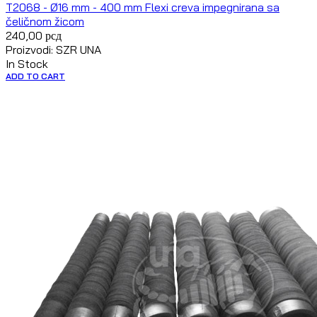
T2068 - Ø16 mm - 400 mm Flexi creva impegnirana sa
čeličnom žicom
240,00
рсд
Proizvodi: SZR UNA
In Stock
ADD TO CART