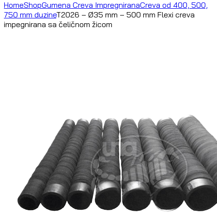
Home
Shop
Gumena Creva Impregnirana
Creva od 400, 500,
750 mm duzine
T2026 – Ø35 mm – 500 mm Flexi creva
impegnirana sa čeličnom žicom