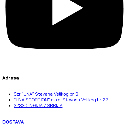
Adresa
Szr “UNA” Stevana Velikog br. 8
“UNA SCORPION” d.o.o. Stevana Velikog br. 22
22320 INĐIJA / SRBIJA
DOSTAVA