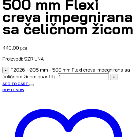
500 mm Flexi
creva impegnirana
sa čeličnom žicom
440,00
рсд
Proizvodi: SZR UNA
T2026 - Ø35 mm - 500 mm Flexi creva impegnirana sa
-
čeličnom žicom quantity
+
ADD TO CART
BUY IT NOW