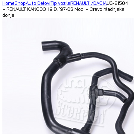
Home
Shop
Auto Delovi
Tip vozila
RENAULT /DACIA
US-81504
– RENAULT KANGOO 1.9 D. `97-03 Mod. – Crevo hladnjaka
donje