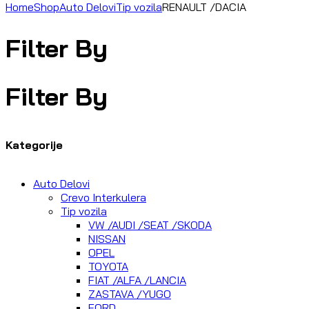
Home
Shop
Auto Delovi
Tip vozila
RENAULT /DACIA
Filter By
Filter By
Kategorije
Auto Delovi
Crevo Interkulera
Tip vozila
VW /AUDI /SEAT /SKODA
NISSAN
OPEL
TOYOTA
FIAT /ALFA /LANCIA
ZASTAVA /YUGO
FORD