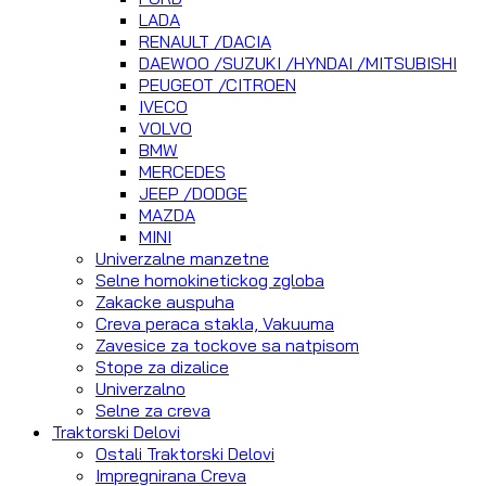
LADA
RENAULT /DACIA
DAEWOO /SUZUKI /HYNDAI /MITSUBISHI
PEUGEOT /CITROEN
IVECO
VOLVO
BMW
MERCEDES
JEEP /DODGE
MAZDA
MINI
Univerzalne manzetne
Selne homokinetickog zgloba
Zakacke auspuha
Creva peraca stakla, Vakuuma
Zavesice za tockove sa natpisom
Stope za dizalice
Univerzalno
Selne za creva
Traktorski Delovi
Ostali Traktorski Delovi
Impregnirana Creva