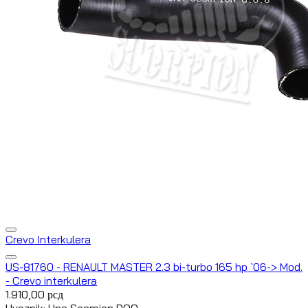
Crevo Interkulera
US-81760 - RENAULT MASTER 2.3 bi-turbo 165 hp `06-> Mod.
- Crevo interkulera
1.910,00
рсд