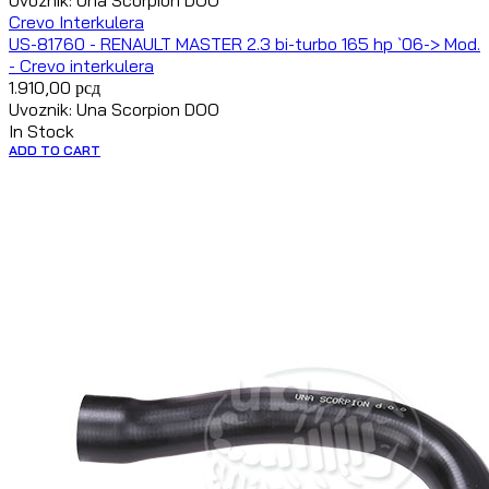
Uvoznik: Una Scorpion DOO
Crevo Interkulera
US-81760 - RENAULT MASTER 2.3 bi-turbo 165 hp `06-> Mod.
- Crevo interkulera
1.910,00
рсд
Uvoznik: Una Scorpion DOO
In Stock
ADD TO CART