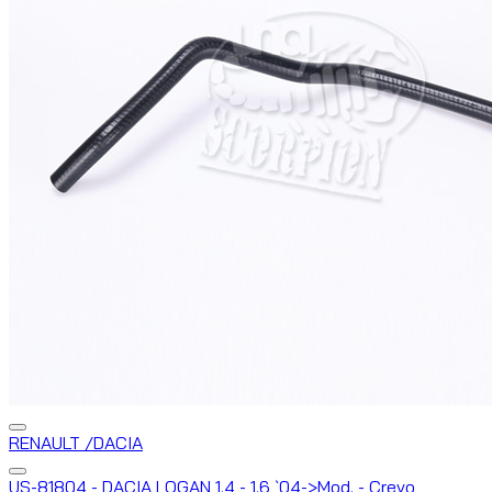
RENAULT /DACIA
US-81804 - DACIA LOGAN 1.4 - 1.6 `04->Mod. - Crevo