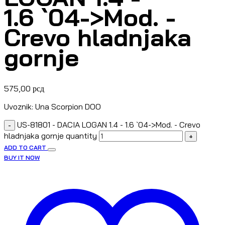
1.6 `04->Mod. -
Crevo hladnjaka
gornje
575,00
рсд
Uvoznik: Una Scorpion DOO
US-81801 - DACIA LOGAN 1.4 - 1.6 `04->Mod. - Crevo
-
hladnjaka gornje quantity
+
ADD TO CART
BUY IT NOW