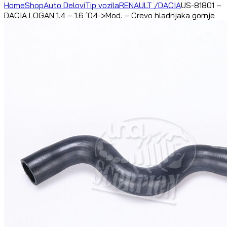
Home
Shop
Auto Delovi
Tip vozila
RENAULT /DACIA
US-81801 –
DACIA LOGAN 1.4 – 1.6 `04->Mod. – Crevo hladnjaka gornje