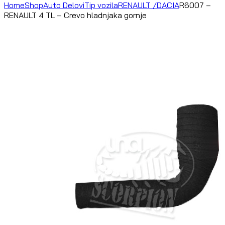
Home
Shop
Auto Delovi
Tip vozila
RENAULT /DACIA
R6007 –
RENAULT 4 TL – Crevo hladnjaka gornje