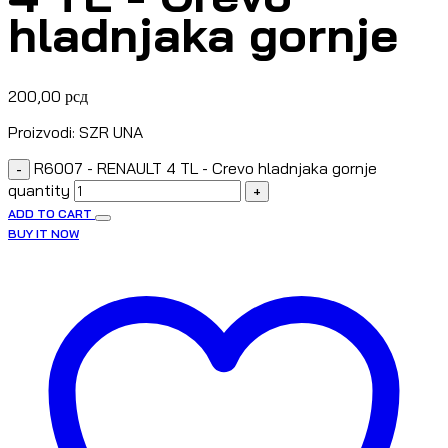
hladnjaka gornje
200,00
рсд
Proizvodi: SZR UNA
R6007 - RENAULT 4 TL - Crevo hladnjaka gornje
-
quantity
+
ADD TO CART
BUY IT NOW