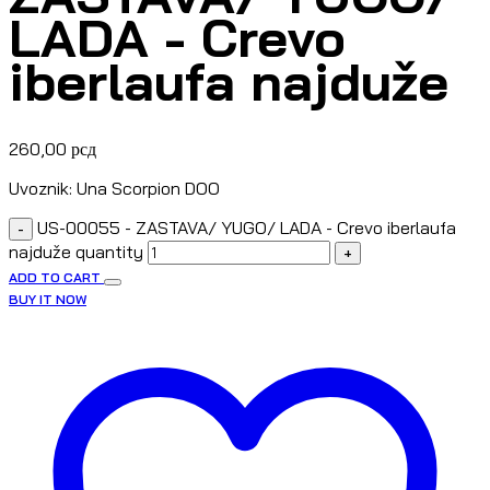
LADA - Crevo
iberlaufa najduže
260,00
рсд
Uvoznik: Una Scorpion DOO
US-00055 - ZASTAVA/ YUGO/ LADA - Crevo iberlaufa
-
najduže quantity
+
ADD TO CART
BUY IT NOW