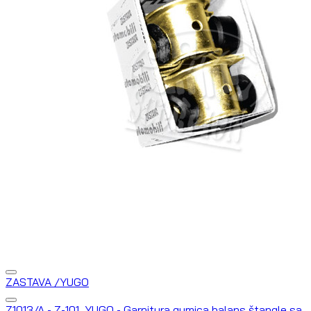
ZASTAVA /YUGO
Z1013/A - Z-101, YUGO - Garnitura gumica balans štangle sa