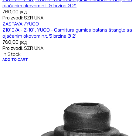
ojačanim okovom n.t. 5 brzina Ø 21
760,00
рсд
Proizvodi: SZR UNA
ZASTAVA /YUGO
Z1013/A - Z-101, YUGO - Garnitura gumica balans štangle sa
ojačanim okovom n.t. 5 brzina Ø 21
760,00
рсд
Proizvodi: SZR UNA
In Stock
ADD TO CART