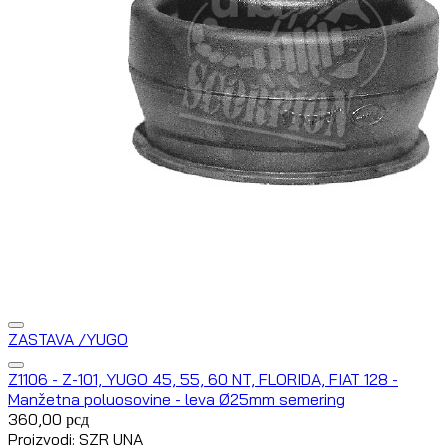
ZASTAVA /YUGO
Z1106 - Z-101, YUGO 45, 55, 60 NT, FLORIDA, FIAT 128 -
Manžetna poluosovine - leva Ø25mm semering
360,00
рсд
Proizvodi: SZR UNA