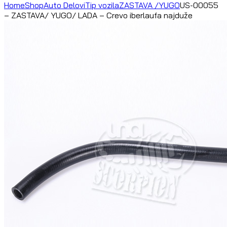
Home
Shop
Auto Delovi
Tip vozila
ZASTAVA /YUGO
US-00055
– ZASTAVA/ YUGO/ LADA – Crevo iberlaufa najduže