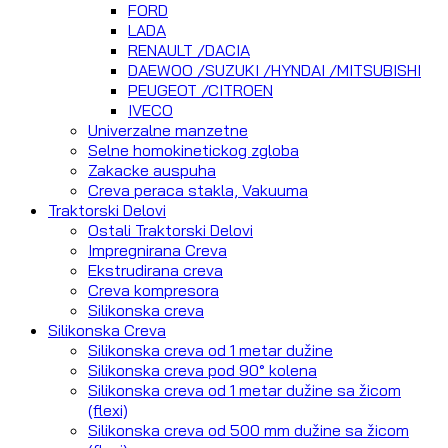
FORD
LADA
RENAULT /DACIA
DAEWOO /SUZUKI /HYNDAI /MITSUBISHI
PEUGEOT /CITROEN
IVECO
Univerzalne manzetne
Selne homokinetickog zgloba
Zakacke auspuha
Creva peraca stakla, Vakuuma
Traktorski Delovi
Ostali Traktorski Delovi
Impregnirana Creva
Ekstrudirana creva
Creva kompresora
Silikonska creva
Silikonska Creva
Silikonska creva od 1 metar dužine
Silikonska creva pod 90° kolena
Silikonska creva od 1 metar dužine sa žicom
(flexi)
Silikonska creva od 500 mm dužine sa žicom