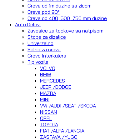
Creva od 1m duzine sa zicom
Creva pod 90°
Creva od 400, 500, 750 mm duzine
Auto Delovi
Zavesice za tockove sa natpisom
Stope za dizalice
Univerzalno
Selne za creva
Crevo Interkulera
Tip vozila
VOLVO
BMW
MERCEDES
JEEP /DODGE
MAZDA
MINI
VW /AUDI /SEAT /SKODA
NISSAN
OPEL
TOYOTA
FIAT /ALFA /LANCIA
ZASTAVA /YUGO