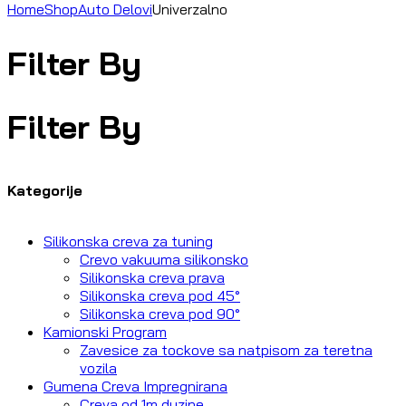
Home
Shop
Auto Delovi
Univerzalno
Filter By
Filter By
Kategorije
Silikonska creva za tuning
Crevo vakuuma silikonsko
Silikonska creva prava
Silikonska creva pod 45°
Silikonska creva pod 90°
Kamionski Program
Zavesice za tockove sa natpisom za teretna
vozila
Gumena Creva Impregnirana
Creva od 1m duzine