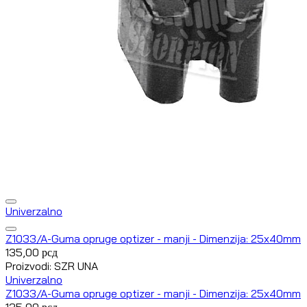
Univerzalno
Z1033/A-Guma opruge optizer - manji - Dimenzija: 25x40mm
135,00
рсд
Proizvodi: SZR UNA
Univerzalno
Z1033/A-Guma opruge optizer - manji - Dimenzija: 25x40mm