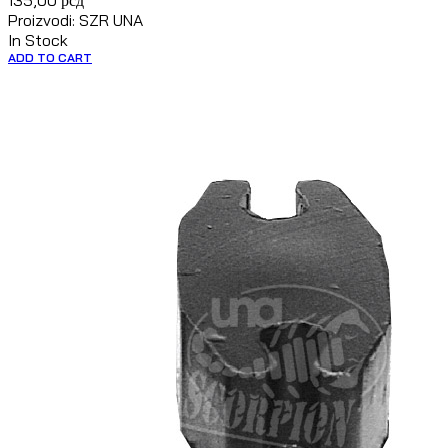
135,00
рсд
Proizvodi: SZR UNA
In Stock
ADD TO CART